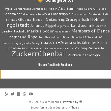
Agrar
Alica Summ
Agrarbranche
Agrarhandel
Albach
Alicia Summ
All-in-one
Bachmaier
d Hundskrippln
Ballenpresse
BayWa
Finanzierung
Forstwirtschaft
Holmer
Gloana Bauer
Großmehring
Grüntegernbach
Fotobox
Ingolstadt
Landtechnik
Johannes Pöppel
Lagerhaus
Landwirt
Members of Dance
Markus Söder
Landwirtschaft
Meilenhofen
Ropa
Riegler Hias
Rot-Blau Vohburg
Rüben
Rübenball
Rübenball AG
Saturn-Arena
selbstfahrender Hacker
Rübenreinigungslader
Saatgut
Showfunken
Vohburg
Zuckerrübe
Sophia Meindl
Unternehmen
Vivagirls
Zuckerrübenball
Zuckerrübenkönigin
Unsere Timeline in Facebook.
Unsere Timeline in Facebook.
·
© 2026
Zuckerrübenball
·
Powered by
·
Entworfen mit dem
Customizr-Theme
·