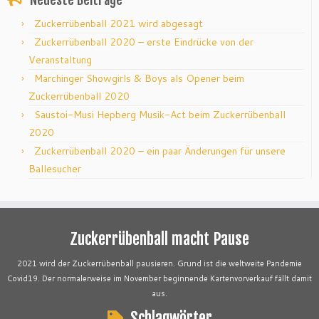
Zuckerrübenball 2021 wird abgesagt
Zuckerrübenball 2020 – erste Eindrücke von der
Veranstaltung
Marchinger Showgirls & Boys als Opener beim
Zuckerrübenball 2020
Saustoi-Musi Hepberg Musik-Act beim Zuckerrübenball
2020
Zuckerrübenball 2020 – ein paar Änderungen für unsere
Ballesucher
Zuckerrübenball macht Pause
2021 wird der Zuckerrübenball pausieren. Grund ist die weltweite Pandemie
Covid19. Der normalerweise im November beginnende Kartenvorverkauf fällt damit
aus.
Schlagwörter