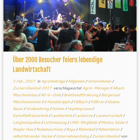
Über 2000 Besucher feiern lebendige
Landwirtschaft
2 Feb., 2017
in
Agrarbeiträge
/
Allgemein
/
Unternehmen
/
Zuckerrübenball 2017
verschlagwortet
Agrar-Manager
/
Albach
Maschinenbau
/
All-in-Onle
/
Breitbandförderung
/
Bürgersaal
Münchsmünster
/
d Hundskrippln
/
Fällbach
/
Fällkran
/
Gloana
Bauer
/
Großmehring
/
Holmer
/
Hopfenpresse
/
Kartoffelfrästechnik
/
Landtechnik
/
Landwirte
/
Landwirtschaft
/
Langholzspalter
/
Lichtmesstag
/
LMG-Mitglieder
/
Markus Söder
/
Riegler Hias
/
Rodemaschinen
/
Ropa
/
Rübenball
/
Rübenfahrer
/
selbstfahrender Hacker
/
Unternehmerdialog
/
Zuckerrübenball
von