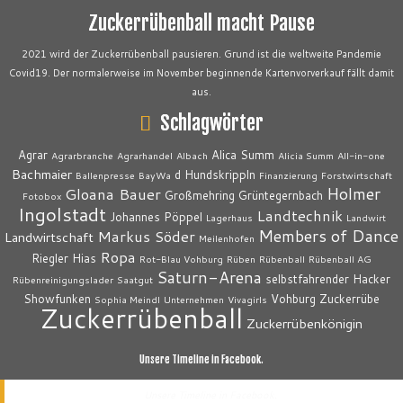
Zuckerrübenball macht Pause
2021 wird der Zuckerrübenball pausieren. Grund ist die weltweite Pandemie
Covid19. Der normalerweise im November beginnende Kartenvorverkauf fällt damit
aus.
Schlagwörter
Agrar
Alica Summ
Agrarbranche
Agrarhandel
Albach
Alicia Summ
All-in-one
Bachmaier
d Hundskrippln
Ballenpresse
BayWa
Finanzierung
Forstwirtschaft
Holmer
Gloana Bauer
Großmehring
Grüntegernbach
Fotobox
Ingolstadt
Landtechnik
Johannes Pöppel
Lagerhaus
Landwirt
Members of Dance
Markus Söder
Landwirtschaft
Meilenhofen
Ropa
Riegler Hias
Rot-Blau Vohburg
Rüben
Rübenball
Rübenball AG
Saturn-Arena
selbstfahrender Hacker
Rübenreinigungslader
Saatgut
Showfunken
Vohburg
Zuckerrübe
Sophia Meindl
Unternehmen
Vivagirls
Zuckerrübenball
Zuckerrübenkönigin
Unsere Timeline in Facebook.
Unsere Timeline in Facebook.