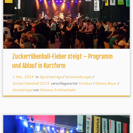
Zuckerrübenball-Fieber steigt – Programm
und Ablauf in Kurzform
1 Feb., 2019
in
Agrarbeiträge
/
Veranstaltungen
/
Zuckerrübenball 2019
verschlagwortet
Fotobox
/
Gloana Bauer
/
Hundskrippl
von
Ramona Schittenhelm