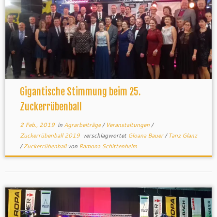
Gigantische Stimmung beim 25.
Zuckerrübenball
2 Feb., 2019
in
Agrarbeiträge
/
Veranstaltungen
/
Zuckerrübenball 2019
verschlagwortet
Gloana Bauer
/
Tanz Glanz
/
Zuckerrübenball
von
Ramona Schittenhelm