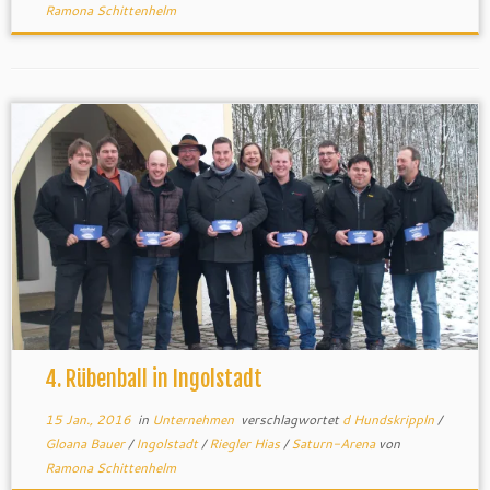
Ramona Schittenhelm
4. Rübenball in Ingolstadt
15 Jan., 2016
in
Unternehmen
verschlagwortet
d Hundskrippln
/
Gloana Bauer
/
Ingolstadt
/
Riegler Hias
/
Saturn-Arena
von
Ramona Schittenhelm