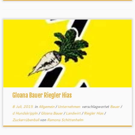
Gloana Bauer Riegler Hias
8 Juli, 2015
in
Allgemein
/
Unternehmen
verschlagwortet
Bauer
/
d Hundskrippln
/
Gloana Bauer
/
Landwirt
/
Riegler Hias
/
Zuckerrübenball
von
Ramona Schittenhelm