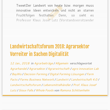
TweetDer Landwirt von heute bzw. morgen muss
innovative Ideen entwickeln und nicht an starren
Fruchtfolgen festhalten. Denn, so sieht es
Professor Klaus Josef Lutz (Vorstandsvorsitzender
der BayWa AG) die zur Verfügung stehende Fläche
werde immer weniger, während die Zahl derer
steigt, die ein Landwirt mit seiner Arbeit zu ernähren
hat.
Landwirtschaftsforum 2018: Agrarsektor
Vorreiter in Sachen Digitalität
12 Jan., 2018
in
Agrarbeiträge
/
Allgemein
verschlagwortet
Agrarhandel
/
Agrarsektor
/
Agrarwirtschaft
/
agro innovation Lab
/
BayWa
/
Decision Farming
/
Digital Farming Lösungen
/
Farm
Facts
/
Farms Business Network
/
Landwirt
/
Landwirtschaft 4.0
/
Landwirtschaftsforum
/
Lebensmittelhändler
/
Prof. Klaus Josef
Lutz
/
Sioux Falls
/
Whole Foods
von
Ramona Schittenhelm