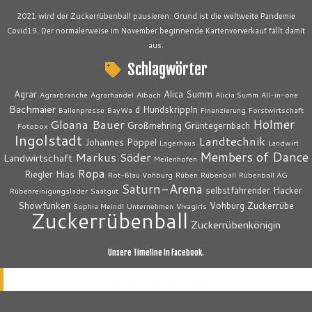
2021 wird der Zuckerrübenball pausieren. Grund ist die weltweite Pandemie
Covid19. Der normalerweise im November beginnende Kartenvorverkauf fällt damit
aus.
Schlagwörter
Agrar
Alica Summ
Agrarbranche
Agrarhandel
Albach
Alicia Summ
All-in-one
Bachmaier
d Hundskrippln
Ballenpresse
BayWa
Finanzierung
Forstwirtschaft
Holmer
Gloana Bauer
Großmehring
Grüntegernbach
Fotobox
Ingolstadt
Landtechnik
Johannes Pöppel
Lagerhaus
Landwirt
Members of Dance
Markus Söder
Landwirtschaft
Meilenhofen
Ropa
Riegler Hias
Rot-Blau Vohburg
Rüben
Rübenball
Rübenball AG
Saturn-Arena
selbstfahrender Hacker
Rübenreinigungslader
Saatgut
Showfunken
Vohburg
Zuckerrübe
Sophia Meindl
Unternehmen
Vivagirls
Zuckerrübenball
Zuckerrübenkönigin
Unsere Timeline in Facebook.
Unsere Timeline in Facebook.