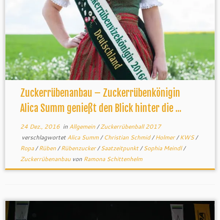
Zuckerrübenanbau – Zuckerrübenkönigin
Alica Summ genießt den Blick hinter die ...
24 Dez., 2016
in
Allgemein
/
Zuckerrübenball 2017
verschlagwortet
Alica Summ
/
Christian Schmid
/
Holmer
/
KWS
/
Ropa
/
Rüben
/
Rübenzucker
/
Saatzeitpunkt
/
Sophia Meindl
/
Zuckerrübenanbau
von
Ramona Schittenhelm