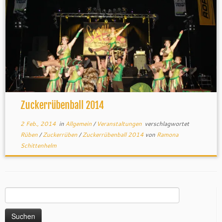
Zuckerrübenball 2014
2 Feb., 2014
in
Allgemein
/
Veranstaltungen
verschlagwortet
Rüben
/
Zuckerrüben
/
Zuckerrübenball 2014
von
Ramona
Schittenhelm
Suchen
nach: