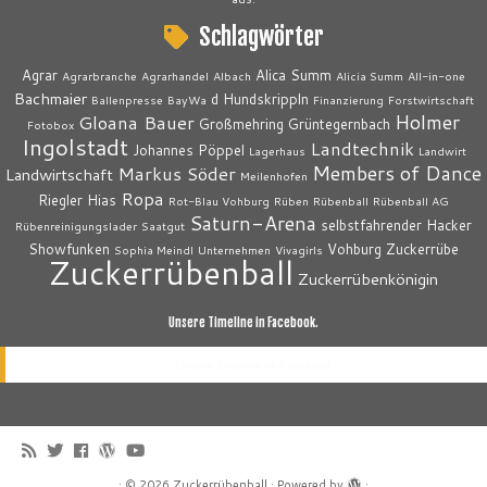
Schlagwörter
Agrar
Alica Summ
Agrarbranche
Agrarhandel
Albach
Alicia Summ
All-in-one
Bachmaier
d Hundskrippln
Ballenpresse
BayWa
Finanzierung
Forstwirtschaft
Holmer
Gloana Bauer
Großmehring
Grüntegernbach
Fotobox
Ingolstadt
Landtechnik
Johannes Pöppel
Lagerhaus
Landwirt
Members of Dance
Markus Söder
Landwirtschaft
Meilenhofen
Ropa
Riegler Hias
Rot-Blau Vohburg
Rüben
Rübenball
Rübenball AG
Saturn-Arena
selbstfahrender Hacker
Rübenreinigungslader
Saatgut
Showfunken
Vohburg
Zuckerrübe
Sophia Meindl
Unternehmen
Vivagirls
Zuckerrübenball
Zuckerrübenkönigin
Unsere Timeline in Facebook.
Unsere Timeline in Facebook.
·
© 2026
Zuckerrübenball
·
Powered by
·