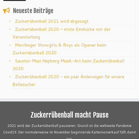
Neueste Beiträge
Zuckerrübenball 2021 wird abgesagt
Zuckerrübenball 2020 – erste Eindrücke von der
Veranstaltung
Marchinger Showgirls & Boys als Opener beim
Zuckerrübenball 2020
Saustoi-Musi Hepberg Musik-Act beim Zuckerrübenball
2020
Zuckerrübenball 2020 – ein paar Änderungen für unsere
Ballesucher
Zuckerrübenball macht Pause
2021 wird der Zuckerrübenball pausieren. Grund ist die weltweite Pandemie
Covid19. Der normalerweise im November beginnende Kartenvorverkauf fällt damit
aus.