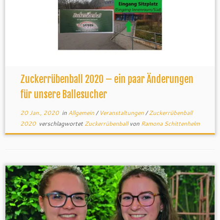
Zuckerrübenball 2020 – ein paar Änderungen
für unsere Ballesucher
20 Jan., 2020
in
Allgemein
/
Veranstaltungen
/
Zuckerrübenball
2020
verschlagwortet
Zuckerrübenball
von
Ramona Schittenhelm