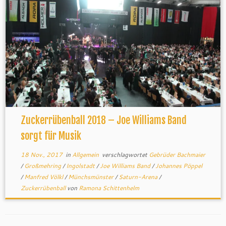
Zuckerrübenball 2018 – Joe Williams Band
sorgt für Musik
18 Nov., 2017
in
Allgemein
verschlagwortet
Gebrüder Bachmaier
/
Großmehring
/
Ingolstadt
/
Joe Williams Band
/
Johannes Pöppel
/
Manfred Völkl
/
Münchsmünster
/
Saturn-Arena
/
Zuckerrübenball
von
Ramona Schittenhelm