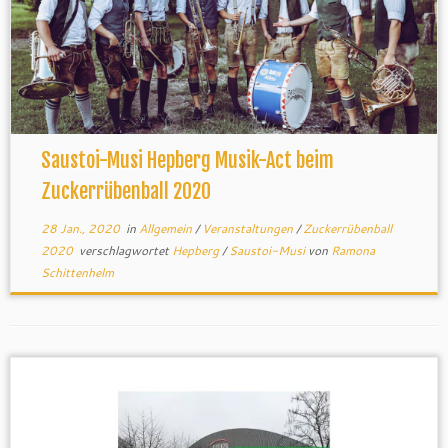
Saustoi-Musi Hepberg Musik-Act beim
Zuckerrübenball 2020
28 Jan., 2020
in
Allgemein
/
Veranstaltungen
/
Zuckerrübenball
2020
verschlagwortet
Hepberg
/
Saustoi-Musi
von
Ramona
Schittenhelm