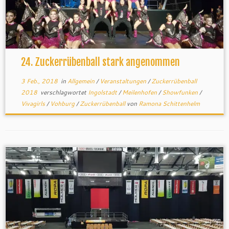
24. Zuckerrübenball stark angenommen
3 Feb., 2018
in
Allgemein
/
Veranstaltungen
/
Zuckerrübenball
2018
verschlagwortet
Ingolstadt
/
Meilenhofen
/
Showfunken
/
Vivagirls
/
Vohburg
/
Zuckerrübenball
von
Ramona Schittenhelm