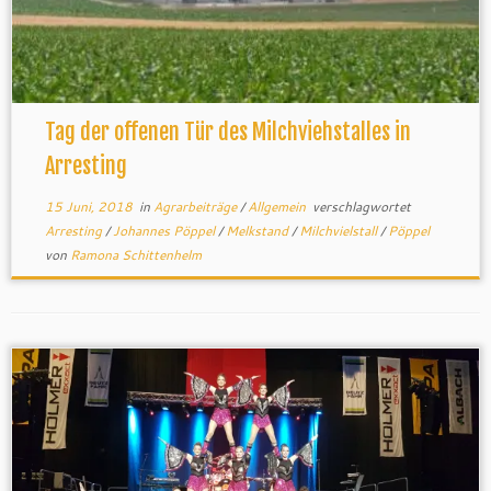
Tag der offenen Tür des Milchviehstalles in
Arresting
15 Juni, 2018
in
Agrarbeiträge
/
Allgemein
verschlagwortet
Arresting
/
Johannes Pöppel
/
Melkstand
/
Milchvielstall
/
Pöppel
von
Ramona Schittenhelm