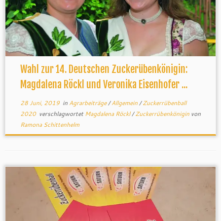
Wahl zur 14. Deutschen Zuckerübenkönigin:
Magdalena Röckl und Veronika Eisenhofer ...
28 Juni, 2019
in
Agrarbeiträge
/
Allgemein
/
Zuckerrübenball
2020
verschlagwortet
Magdalena Röckl
/
Zuckerrübenkönigin
von
Ramona Schittenhelm