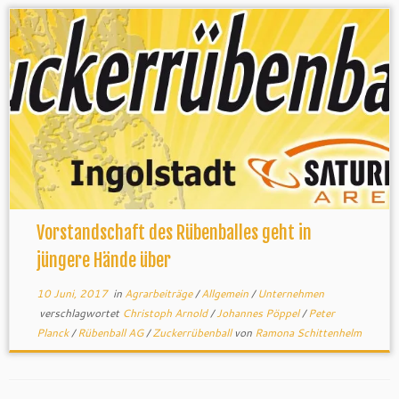
Vorstandschaft des Rübenballes geht in
jüngere Hände über
10 Juni, 2017
in
Agrarbeiträge
/
Allgemein
/
Unternehmen
verschlagwortet
Christoph Arnold
/
Johannes Pöppel
/
Peter
Planck
/
Rübenball AG
/
Zuckerrübenball
von
Ramona Schittenhelm