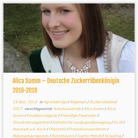
Alica Summ – Deutsche Zuckerrübenkönigin
2016-2018
19 Dez., 2016
in
Agrarbeiträge
/
Allgemein
/
Zuckerrübenball
2017
verschlagwortet
Ackerbaubetrieb
/
Alica Summ
/
Alicia
Summ
/
Einzelkornsägerät
/
Freiwillige Feuerwehr
/
Grundnahrungsmittel
/
Katholische Landjugendbewegung
/
KLJB
/
Neustadt a.d. Aisch
/
Oberpfalz
/
Produktionsverfahren
/
Rübenanbauregionen
/
Rübenbauern
/
Sophia Meindl
/
Straubing
/