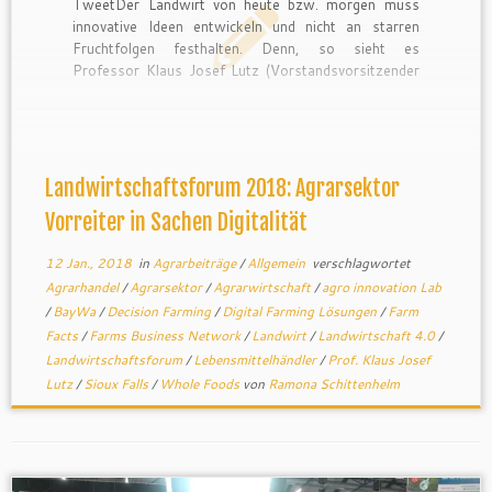
TweetDer Landwirt von heute bzw. morgen muss
innovative Ideen entwickeln und nicht an starren
Fruchtfolgen festhalten. Denn, so sieht es
Professor Klaus Josef Lutz (Vorstandsvorsitzender
der BayWa AG) die zur Verfügung stehende Fläche
werde immer weniger, während die Zahl derer
steigt, die ein Landwirt mit seiner Arbeit zu ernähren
hat.
Landwirtschaftsforum 2018: Agrarsektor
Vorreiter in Sachen Digitalität
12 Jan., 2018
in
Agrarbeiträge
/
Allgemein
verschlagwortet
Agrarhandel
/
Agrarsektor
/
Agrarwirtschaft
/
agro innovation Lab
/
BayWa
/
Decision Farming
/
Digital Farming Lösungen
/
Farm
Facts
/
Farms Business Network
/
Landwirt
/
Landwirtschaft 4.0
/
Landwirtschaftsforum
/
Lebensmittelhändler
/
Prof. Klaus Josef
Lutz
/
Sioux Falls
/
Whole Foods
von
Ramona Schittenhelm