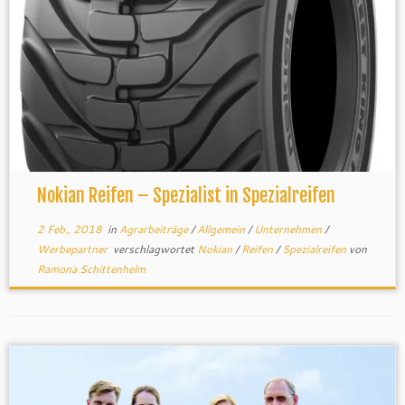
Nokian Reifen – Spezialist in Spezialreifen
2 Feb., 2018
in
Agrarbeiträge
/
Allgemein
/
Unternehmen
/
Werbepartner
verschlagwortet
Nokian
/
Reifen
/
Spezialreifen
von
Ramona Schittenhelm