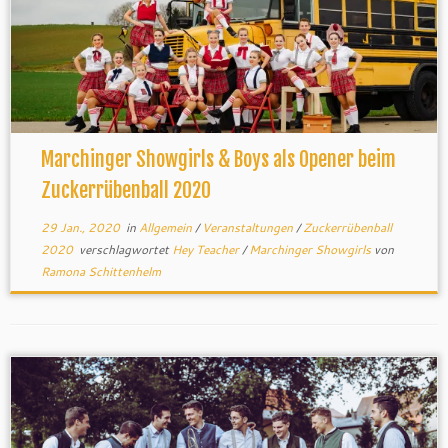
Marchinger Showgirls & Boys als Opener beim
Zuckerrübenball 2020
29 Jan., 2020
in
Allgemein
/
Veranstaltungen
/
Zuckerrübenball
2020
verschlagwortet
Hey Teacher
/
Marchinger Showgirls
von
Ramona Schittenhelm