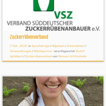
Zuckerrübenverband
2 Feb., 2018
in
Agrarbeiträge
/
Allgemein
/
Unternehmen
/
Veranstaltungen
/
Werbepartner
verschlagwortet
Rudolf
Apfelbeck
/
Zuckerrübenverband
von
Ramona Schittenhelm