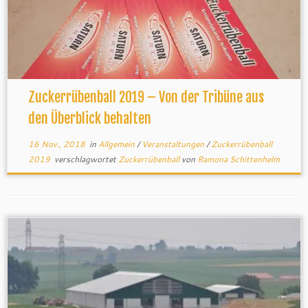
Zuckerrübenball 2019 – Von der Tribüne aus
den Überblick behalten
16 Nov., 2018
in
Allgemein
/
Veranstaltungen
/
Zuckerrübenball
2019
verschlagwortet
Zuckerrübenball
von
Ramona Schittenhelm