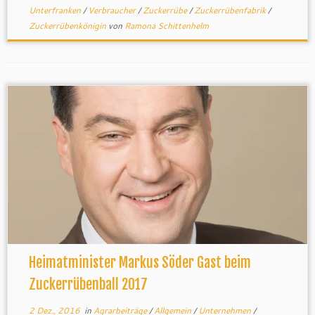
Unterfranken
/
Verbraucher
/
Zuckerrübe
/
Zuckerrübenfabrik
/
Zuckerrübenkönigin
von
Ramona Schittenhelm
Heimatminister Markus Söder Gast beim
Zuckerrübenball 2017
2 Dez., 2016
in
Agrarbeiträge
/
Allgemein
/
Unternehmen
/