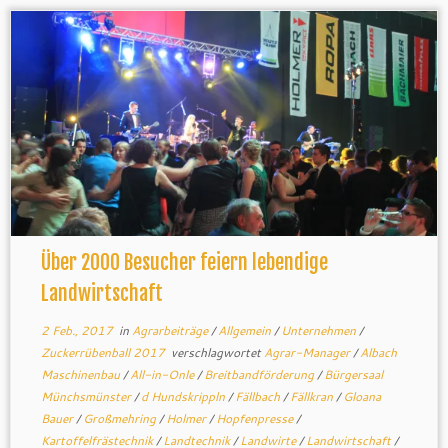
Über 2000 Besucher feiern lebendige
Landwirtschaft
2 Feb., 2017
in
Agrarbeiträge
/
Allgemein
/
Unternehmen
/
Zuckerrübenball 2017
verschlagwortet
Agrar-Manager
/
Albach
Maschinenbau
/
All-in-Onle
/
Breitbandförderung
/
Bürgersaal
Münchsmünster
/
d Hundskrippln
/
Fällbach
/
Fällkran
/
Gloana
Bauer
/
Großmehring
/
Holmer
/
Hopfenpresse
/
Kartoffelfrästechnik
/
Landtechnik
/
Landwirte
/
Landwirtschaft
/