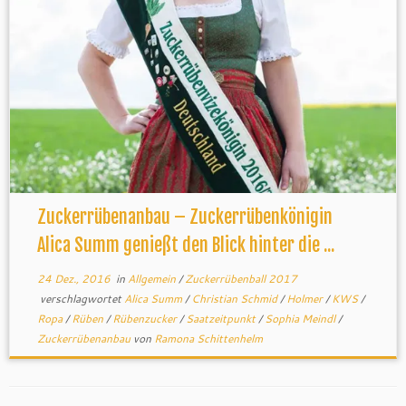
Zuckerrübenanbau – Zuckerrübenkönigin
Alica Summ genießt den Blick hinter die ...
24 Dez., 2016
in
Allgemein
/
Zuckerrübenball 2017
verschlagwortet
Alica Summ
/
Christian Schmid
/
Holmer
/
KWS
/
Ropa
/
Rüben
/
Rübenzucker
/
Saatzeitpunkt
/
Sophia Meindl
/
Zuckerrübenanbau
von
Ramona Schittenhelm