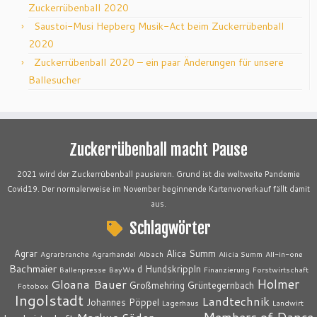
Zuckerrübenball 2020
Saustoi-Musi Hepberg Musik-Act beim Zuckerrübenball
2020
Zuckerrübenball 2020 – ein paar Änderungen für unsere
Ballesucher
Zuckerrübenball macht Pause
2021 wird der Zuckerrübenball pausieren. Grund ist die weltweite Pandemie
Covid19. Der normalerweise im November beginnende Kartenvorverkauf fällt damit
aus.
Schlagwörter
Agrar
Alica Summ
Agrarbranche
Agrarhandel
Albach
Alicia Summ
All-in-one
Bachmaier
d Hundskrippln
Ballenpresse
BayWa
Finanzierung
Forstwirtschaft
Holmer
Gloana Bauer
Großmehring
Grüntegernbach
Fotobox
Ingolstadt
Landtechnik
Johannes Pöppel
Lagerhaus
Landwirt