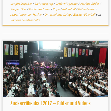
Langholzspalter
/
Lichtmesstag
/
LMG-Mitglieder
/
Markus Söder
/
Riegler Hias
/
Rodemaschinen
/
Ropa
/
Rübenball
/
Rübenfahrer
/
selbstfahrender Hacker
/
Unternehmerdialog
/
Zuckerrübenball
von
Ramona Schittenhelm
Zuckerrübenball 2017 – Bilder und Videos