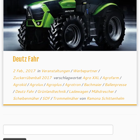
Deutz Fahr
2 Feb., 2017
in
Veranstaltungen
/
Werbepartner
/
Zuckerrübenball 2017
verschlagwortet
Agro XXL
/
Agrofarm
/
Agrokid
/
Agrolux
/
Agroplus
/
Agrotron
/
Bachmaier
/
Ballenpresse
/
Deutz Fahr
/
Grünlandtechnik
/
Ladewagen
/
Mähdrescher
/
Scheibenmäher
/
SDF
/
Trommelmäher
von
Ramona Schittenhelm
Suchen
nach: