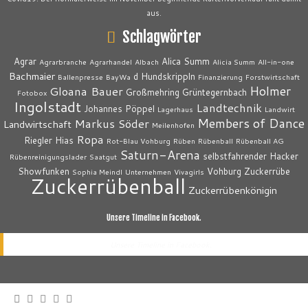
aus.
Schlagwörter
Agrar
Alica Summ
Agrarbranche
Agrarhandel
Albach
Alicia Summ
All-in-one
Bachmaier
d Hundskrippln
Ballenpresse
BayWa
Finanzierung
Forstwirtschaft
Holmer
Gloana Bauer
Großmehring
Grüntegernbach
Fotobox
Ingolstadt
Landtechnik
Johannes Pöppel
Lagerhaus
Landwirt
Members of Dance
Markus Söder
Landwirtschaft
Meilenhofen
Ropa
Riegler Hias
Rot-Blau Vohburg
Rüben
Rübenball
Rübenball AG
Saturn-Arena
selbstfahrender Hacker
Rübenreinigungslader
Saatgut
Showfunken
Vohburg
Zuckerrübe
Sophia Meindl
Unternehmen
Vivagirls
Zuckerrübenball
Zuckerrübenkönigin
Unsere Timeline in Facebook.
Unsere Timeline in Facebook.