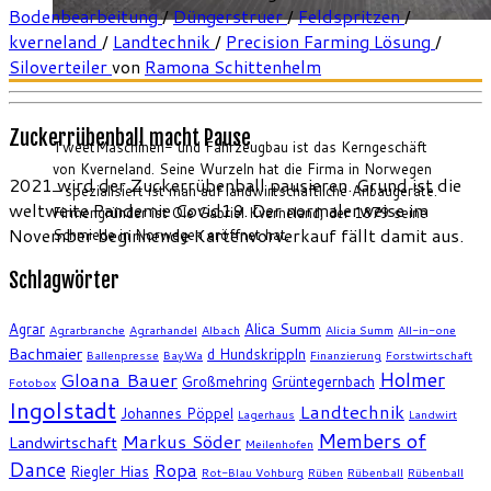
Bodenbearbeitung
/
Düngerstruer
/
Feldspritzen
/
kverneland
/
Landtechnik
/
Precision Farming Lösung
/
Siloverteiler
von
Ramona Schittenhelm
Zuckerrübenball macht Pause
TweetMaschinen- und Fahrzeugbau ist das Kerngeschäft
von Kverneland. Seine Wurzeln hat die Firma in Norwegen
2021 wird der Zuckerrübenball pausieren. Grund ist die
– spezialisiert ist man auf landwirtschaftliche Anbaugeräte.
weltweite Pandemie Covid19. Der normalerweise im
Firmengründer ist Ole Gabriel Kverneland, der 1879 seine
November beginnende Kartenvorverkauf fällt damit aus.
Schmiede in Norwegen eröffnet hat.
Schlagwörter
Agrar
Alica Summ
Agrarbranche
Agrarhandel
Albach
Alicia Summ
All-in-one
Bachmaier
d Hundskrippln
Ballenpresse
BayWa
Finanzierung
Forstwirtschaft
Holmer
Gloana Bauer
Großmehring
Grüntegernbach
Fotobox
Ingolstadt
Landtechnik
Johannes Pöppel
Lagerhaus
Landwirt
Members of
Markus Söder
Landwirtschaft
Meilenhofen
Dance
Ropa
Riegler Hias
Rot-Blau Vohburg
Rüben
Rübenball
Rübenball