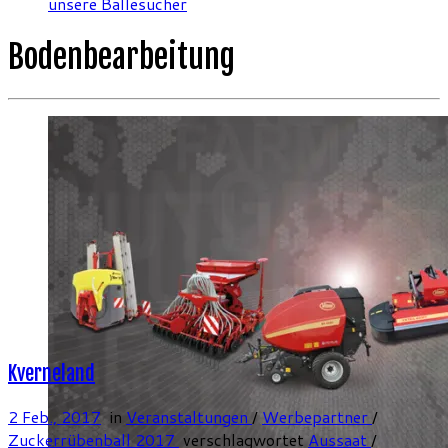
unsere Ballesucher
Bodenbearbeitung
Kverneland
2 Feb., 2017
in
Veranstaltungen
/
Werbepartner
/
Zuckerrübenball 2017
verschlagwortet
Aussaat
/