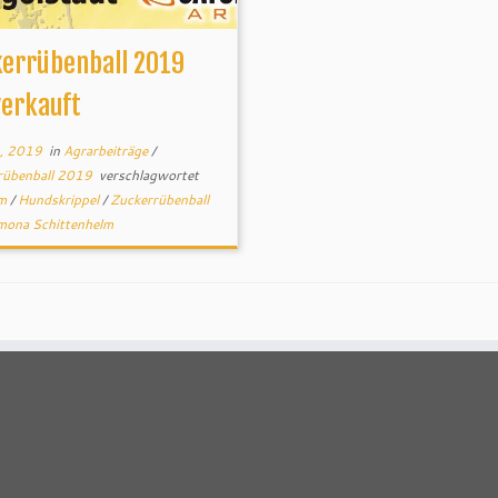
kerrübenball 2019
verkauft
., 2019
in
Agrarbeiträge
/
rübenball 2019
verschlagwortet
im
/
Hundskrippel
/
Zuckerrübenball
mona Schittenhelm