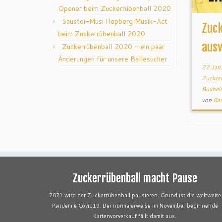
Opener beim Zuckerrübenball 2020
Saustoi-Musi Hepberg Musik-Act
Zuc
beim Zuckerrübenball 2020
aus
Zuckerrübenball 2020 – ein paar
Änderungen für unsere Ballesucher
22 Jan
Zucker
Buxhe
von
Ra
Zuckerrübenball macht Pause
2021 wird der Zuckerrübenball pausieren. Grund ist die weltweite
Pandemie Covid19. Der normalerweise im November beginnende
Kartenvorverkauf fällt damit aus.