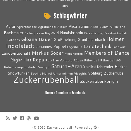
aus.
Schlagwörter
Agrar
Alica Summ
Agrarbranche
Agrarhandel
Albach
Alicia Summ
All-in-one
Bachmaier
d Hundskrippln
Ballenpresse
BayWa
Finanzierung
Forstwirtschaft
Holmer
Gloana Bauer
Großmehring
Grüntegernbach
Fotobox
Ingolstadt
Landtechnik
Johannes Pöppel
Lagerhaus
Landwirt
Members of Dance
Markus Söder
Landwirtschaft
Meilenhofen
Ropa
Riegler Hias
Rot-Blau Vohburg
Rüben
Rübenball
Rübenball AG
Saturn-Arena
selbstfahrender Hacker
Rübenreinigungslader
Saatgut
Showfunken
Vohburg
Zuckerrübe
Sophia Meindl
Unternehmen
Vivagirls
Zuckerrübenball
Zuckerrübenkönigin
Unsere Timeline in Facebook.
·
© 2026
Zuckerrübenball
·
Powered by
·