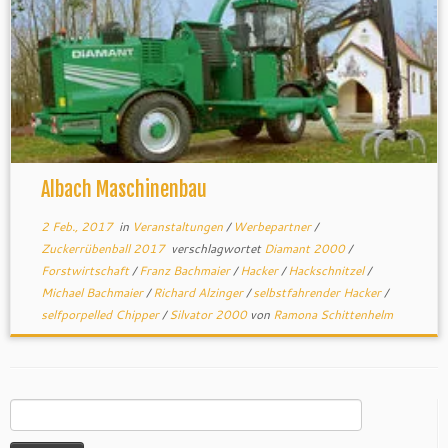
Albach Maschinenbau
2 Feb., 2017
in
Veranstaltungen
/
Werbepartner
/
Zuckerrübenball 2017
verschlagwortet
Diamant 2000
/
Forstwirtschaft
/
Franz Bachmaier
/
Hacker
/
Hackschnitzel
/
Michael Bachmaier
/
Richard Alzinger
/
selbstfahrender Hacker
/
selfporpelled Chipper
/
Silvator 2000
von
Ramona Schittenhelm
Suchen
nach: