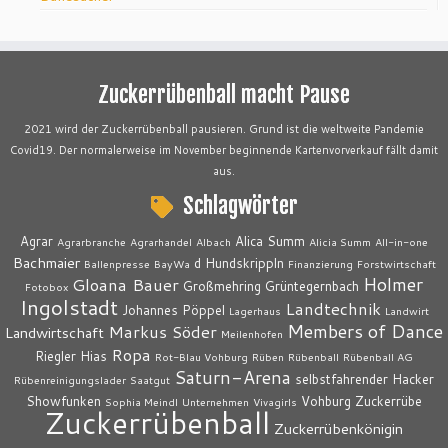
Zuckerrübenball macht Pause
2021 wird der Zuckerrübenball pausieren. Grund ist die weltweite Pandemie
Covid19. Der normalerweise im November beginnende Kartenvorverkauf fällt damit
aus.
Schlagwörter
Agrar
Alica Summ
Agrarbranche
Agrarhandel
Albach
Alicia Summ
All-in-one
Bachmaier
d Hundskrippln
Ballenpresse
BayWa
Finanzierung
Forstwirtschaft
Holmer
Gloana Bauer
Großmehring
Grüntegernbach
Fotobox
Ingolstadt
Landtechnik
Johannes Pöppel
Lagerhaus
Landwirt
Members of Dance
Markus Söder
Landwirtschaft
Meilenhofen
Ropa
Riegler Hias
Rot-Blau Vohburg
Rüben
Rübenball
Rübenball AG
Saturn-Arena
selbstfahrender Hacker
Rübenreinigungslader
Saatgut
Showfunken
Vohburg
Zuckerrübe
Sophia Meindl
Unternehmen
Vivagirls
Zuckerrübenball
Zuckerrübenkönigin