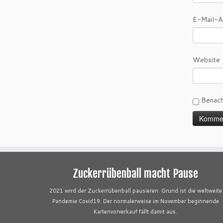
E-Mail-
Website
Benach
Zuckerrübenball macht Pause
2021 wird der Zuckerrübenball pausieren. Grund ist die weltweite
Pandemie Covid19. Der normalerweise im November beginnende
Kartenvorverkauf fällt damit aus.