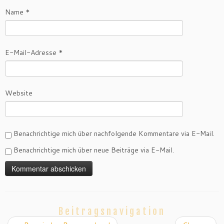
e
e
g
Name
*
ö
ö
e
f
f
ö
f
f
f
n
n
f
e
e
n
t
t
e
)
)
t
E-Mail-Adresse
*
)
Website
Benachrichtige mich über nachfolgende Kommentare via E-Mail.
Benachrichtige mich über neue Beiträge via E-Mail.
Beitragsnavigation