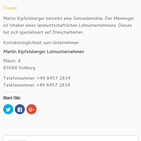
Tweet
Martin Kipfelsberger betreibt eine Getreidemühle. Der Menninger
ist Inhaber eines landwirtschaftlichen Lohnunternehmens.
Dieses
hat sich spezialisiert auf Drescharbeiten.
Kontaktmöglichkeit zum Unternehmen
Martin Kipfelsberger Lohnunternehmen
Maistr. 8
85088 Vohburg
Telefonnummer: +49 8457 2834
Telefaxnummer: +49 8457 2834
Share this:
K
K
Z
l
l
u
i
i
m
c
c
T
k
k
e
,
,
i
u
u
l
m
m
e
ü
a
n