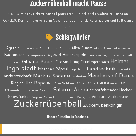
Zuckerrübenball macht Pause
2021 wird der Zuckerrübenball pausieren. Grund ist die weltweite Pandemie
Covid19. Der normalerweise im November beginnende Kartenvorverkauf fällt damit
aus.
Schlagwörter
Agrar
Alica Summ
Agrarbranche
Agrarhandel
Albach
Alicia Summ
All-in-one
Bachmaier
d Hundskrippln
Ballenpresse
BayWa
Finanzierung
Forstwirtschaft
Holmer
Gloana Bauer
Großmehring
Grüntegernbach
Fotobox
Ingolstadt
Landtechnik
Johannes Pöppel
Lagerhaus
Landwirt
Members of Dance
Markus Söder
Landwirtschaft
Meilenhofen
Ropa
Riegler Hias
Rot-Blau Vohburg
Rüben
Rübenball
Rübenball AG
Saturn-Arena
selbstfahrender Hacker
Rübenreinigungslader
Saatgut
Showfunken
Vohburg
Zuckerrübe
Sophia Meindl
Unternehmen
Vivagirls
Zuckerrübenball
Zuckerrübenkönigin
Unsere Timeline in Facebook.
Unsere Timeline in Facebook.