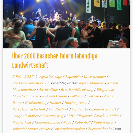
Über 2000 Besucher feiern lebendige
Landwirtschaft
2 Feb., 2017
in
Agrarbeiträge
/
Allgemein
/
Unternehmen
/
Zuckerrübenball 2017
verschlagwortet
Agrar-Manager
/
Albach
Maschinenbau
/
All-in-Onle
/
Breitbandförderung
/
Bürgersaal
Münchsmünster
/
d Hundskrippln
/
Fällbach
/
Fällkran
/
Gloana
Bauer
/
Großmehring
/
Holmer
/
Hopfenpresse
/
Kartoffelfrästechnik
/
Landtechnik
/
Landwirte
/
Landwirtschaft
/
Langholzspalter
/
Lichtmesstag
/
LMG-Mitglieder
/
Markus Söder
/
Riegler Hias
/
Rodemaschinen
/
Ropa
/
Rübenball
/
Rübenfahrer
/
selbstfahrender Hacker
/
Unternehmerdialog
/
Zuckerrübenball
von