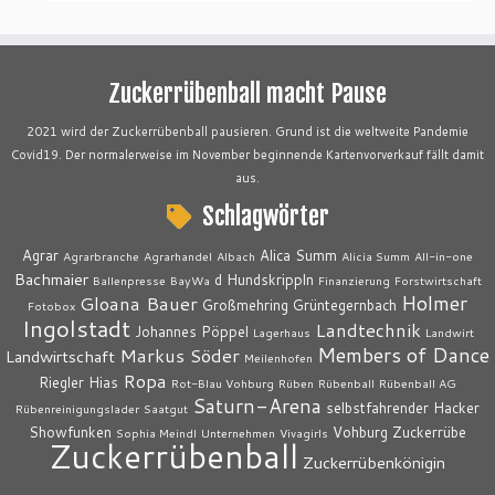
Zuckerrübenball macht Pause
2021 wird der Zuckerrübenball pausieren. Grund ist die weltweite Pandemie
Covid19. Der normalerweise im November beginnende Kartenvorverkauf fällt damit
aus.
Schlagwörter
Agrar
Alica Summ
Agrarbranche
Agrarhandel
Albach
Alicia Summ
All-in-one
Bachmaier
d Hundskrippln
Ballenpresse
BayWa
Finanzierung
Forstwirtschaft
Holmer
Gloana Bauer
Großmehring
Grüntegernbach
Fotobox
Ingolstadt
Landtechnik
Johannes Pöppel
Lagerhaus
Landwirt
Members of Dance
Markus Söder
Landwirtschaft
Meilenhofen
Ropa
Riegler Hias
Rot-Blau Vohburg
Rüben
Rübenball
Rübenball AG
Saturn-Arena
selbstfahrender Hacker
Rübenreinigungslader
Saatgut
Showfunken
Vohburg
Zuckerrübe
Sophia Meindl
Unternehmen
Vivagirls
Zuckerrübenball
Zuckerrübenkönigin