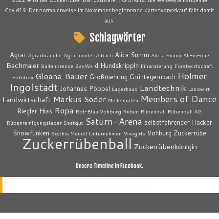
2021 wird der Zuckerrübenball pausieren. Grund ist die weltweite Pandemie
Covid19. Der normalerweise im November beginnende Kartenvorverkauf fällt damit
aus.
Schlagwörter
Agrar
Alica Summ
Agrarbranche
Agrarhandel
Albach
Alicia Summ
All-in-one
Bachmaier
d Hundskrippln
Ballenpresse
BayWa
Finanzierung
Forstwirtschaft
Holmer
Gloana Bauer
Großmehring
Grüntegernbach
Fotobox
Ingolstadt
Landtechnik
Johannes Pöppel
Lagerhaus
Landwirt
Members of Dance
Markus Söder
Landwirtschaft
Meilenhofen
Ropa
Riegler Hias
Rot-Blau Vohburg
Rüben
Rübenball
Rübenball AG
Saturn-Arena
selbstfahrender Hacker
Rübenreinigungslader
Saatgut
Showfunken
Vohburg
Zuckerrübe
Sophia Meindl
Unternehmen
Vivagirls
Zuckerrübenball
Zuckerrübenkönigin
Unsere Timeline in Facebook.
Unsere Timeline in Facebook.