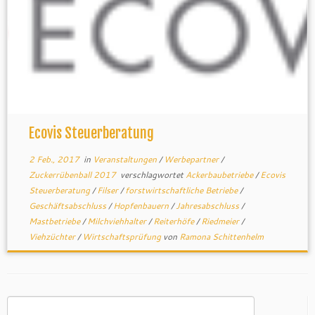
Ecovis Steuerberatung
2 Feb., 2017
in
Veranstaltungen
/
Werbepartner
/
Zuckerrübenball 2017
verschlagwortet
Ackerbaubetriebe
/
Ecovis
Steuerberatung
/
Filser
/
forstwirtschaftliche Betriebe
/
Geschäftsabschluss
/
Hopfenbauern
/
Jahresabschluss
/
Mastbetriebe
/
Milchviehhalter
/
Reiterhöfe
/
Riedmeier
/
Viehzüchter
/
Wirtschaftsprüfung
von
Ramona Schittenhelm
Suchen