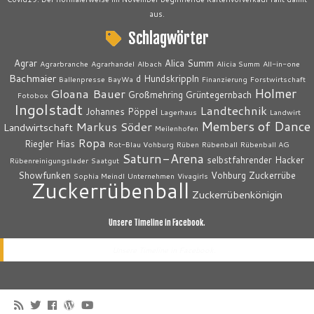
aus.
Schlagwörter
Agrar
Alica Summ
Agrarbranche
Agrarhandel
Albach
Alicia Summ
All-in-one
Bachmaier
d Hundskrippln
Ballenpresse
BayWa
Finanzierung
Forstwirtschaft
Holmer
Gloana Bauer
Großmehring
Grüntegernbach
Fotobox
Ingolstadt
Landtechnik
Johannes Pöppel
Lagerhaus
Landwirt
Members of Dance
Markus Söder
Landwirtschaft
Meilenhofen
Ropa
Riegler Hias
Rot-Blau Vohburg
Rüben
Rübenball
Rübenball AG
Saturn-Arena
selbstfahrender Hacker
Rübenreinigungslader
Saatgut
Showfunken
Vohburg
Zuckerrübe
Sophia Meindl
Unternehmen
Vivagirls
Zuckerrübenball
Zuckerrübenkönigin
Unsere Timeline in Facebook.
Unsere Timeline in Facebook.