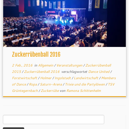
Zuckerrübenball 2016
2 Feb., 2016
in
Allgemein
/
Veranstaltungen
/
Zuckerrübenball
2015
/
Zuckerrübenball 2016
verschlagwortet
Dance United
/
Forstwirtschaft
/
Holmer
/
Ingolstadt
/
Landwirtschaft
/
Members
of Dance
/
Ropa
/
Saturn-Arena
/
Trixie und die Partylöwen
/
TSV
Grüntegernbach
/
Zuckerrübe
von
Ramona Schittenhelm
Suchen
nach: