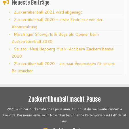
Neueste Beiträge
Zuckerrübenball 2021 wird abgesagt
Zuckerrübenball 2020 – erste Eindrücke von der
Veranstaltung
Marchinger Showgirls & Boys als Opener beim
Zuckerrübenball 2020
Saustoi-Musi Hepberg Musik-Act beim Zuckerrübenball
2020
Zuckerrübenball 2020 – ein paar Änderungen für unsere
Ballesucher
Zuckerrübenball macht Pause
2021 wird der Zuckerrübenball pausieren. Grund ist die weltweite Pandemie
Covid19. Der normalerweise im November beginnende Kartenvorverkauf fällt damit
aus.