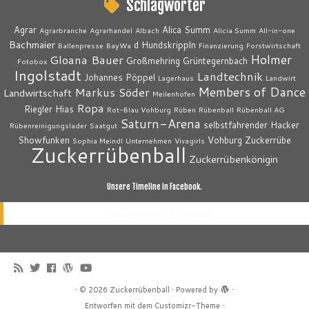
Schlagwörter
Agrar
Alica Summ
Agrarbranche
Agrarhandel
Albach
Alicia Summ
All-in-one
Bachmaier
d Hundskrippln
Ballenpresse
BayWa
Finanzierung
Forstwirtschaft
Holmer
Gloana Bauer
Großmehring
Grüntegernbach
Fotobox
Ingolstadt
Landtechnik
Johannes Pöppel
Lagerhaus
Landwirt
Members of Dance
Markus Söder
Landwirtschaft
Meilenhofen
Ropa
Riegler Hias
Rot-Blau Vohburg
Rüben
Rübenball
Rübenball AG
Saturn-Arena
selbstfahrender Hacker
Rübenreinigungslader
Saatgut
Showfunken
Vohburg
Zuckerrübe
Sophia Meindl
Unternehmen
Vivagirls
Zuckerrübenball
Zuckerrübenkönigin
Unsere Timeline in Facebook.
Unsere Timeline in Facebook.
·
© 2026
Zuckerrübenball
·
Powered by
·
Entworfen mit dem
Customizr-Theme
·